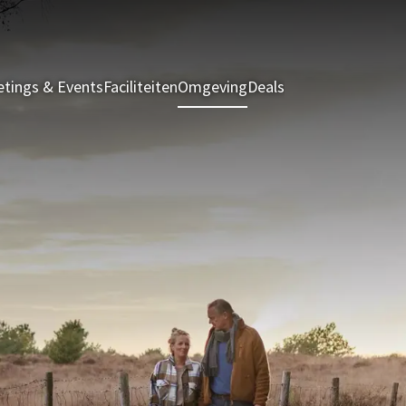
tings & Events
Faciliteiten
Omgeving
Deals
Kamers & Suites
R