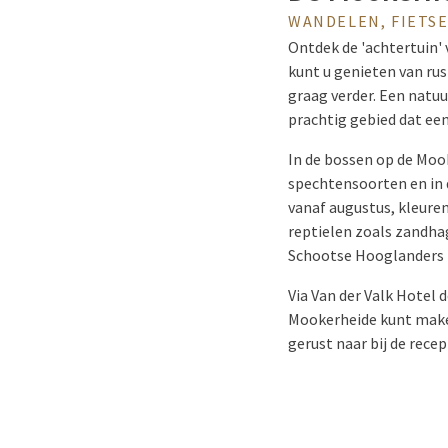
WANDELEN, FIETSE
Ontdek de 'achtertuin'
kunt u genieten van rus
graag verder. Een natu
prachtig gebied dat ee
In de bossen op de Mook
spechtensoorten en in 
vanaf augustus, kleure
reptielen zoals zandha
Schootse Hooglanders te
Via Van der Valk Hotel
Mookerheide kunt maken
gerust naar bij de recep