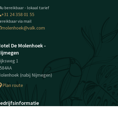
4u bereikbaar - lokaal tarief
+31 24 358 01 55
ereikbaar via mail
molenhoek@valk.com
otel De Molenhoek -
ijmegen
ijksweg 1
584AA
olenhoek (nabij Nijmegen)
Plan route
edrijfsinformatie
vK-nummer: 12015144