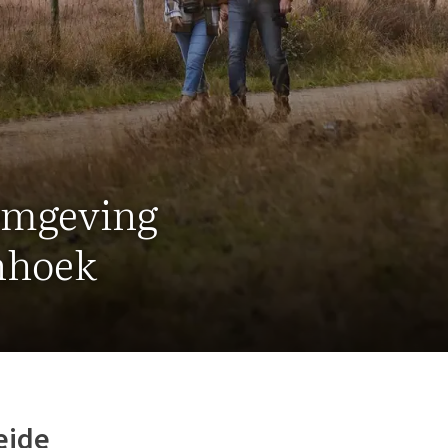
omgeving
nhoek
eide