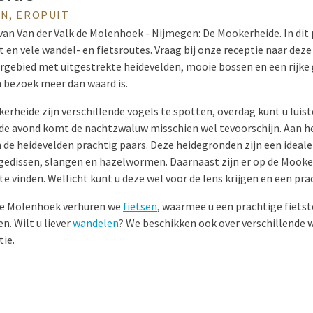
N, EROPUIT
 van Van der Valk de Molenhoek - Nijmegen: De Mookerheide. In dit
t en vele wandel- en fietsroutes. Vraag bij onze receptie naar deze
urgebied met uitgestrekte heidevelden, mooie bossen en een rijke
n bezoek meer dan waard is.
erheide zijn verschillende vogels te spotten, overdag kunt u luist
de avond komt de nachtzwaluw misschien wel tevoorschijn. Aan he
n de heidevelden prachtig paars. Deze heidegronden zijn een ideal
gedissen, slangen en hazelwormen. Daarnaast zijn er op de Mooke
 vinden. Wellicht kunt u deze wel voor de lens krijgen en een pr
 de Molenhoek verhuren we
fietsen
, waarmee u een prachtige fietst
. Wilt u liever
wandelen
? We beschikken ook over verschillende 
tie.