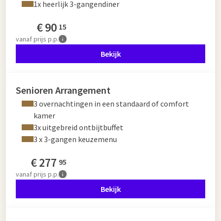
1x heerlijk 3-gangendiner
€
90
15
vanaf
prijs p.p.
Bekijk
Senioren Arrangement
3 overnachtingen in een standaard of comfort
kamer
3x uitgebreid ontbijtbuffet
3 x 3-gangen keuzemenu
€
277
95
vanaf
prijs p.p.
Bekijk