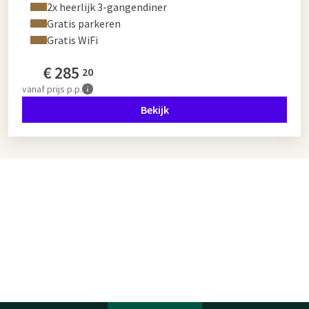
2x heerlijk 3-gangendiner
Gratis parkeren
Gratis WiFi
€
285
20
vanaf
prijs p.p.
Bekijk