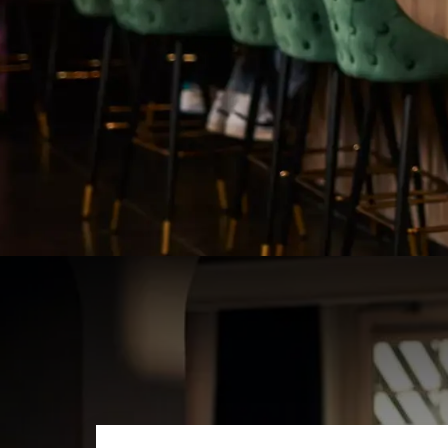
Overnacht in één van onze luxe kamers of suites
Restaurant & Bar
U bent van harte welkom in ons restaurant voor een he
Gratis parkeren
Hotelgasten of gasten voor meetings kunnen grati
Goede bereikbaarheid
Ons hotel is gemakkelijk bereikbaar met de auto o
7,1
Erg mooi beoordeeld
Uit 166 betrouwbare beoordelingen