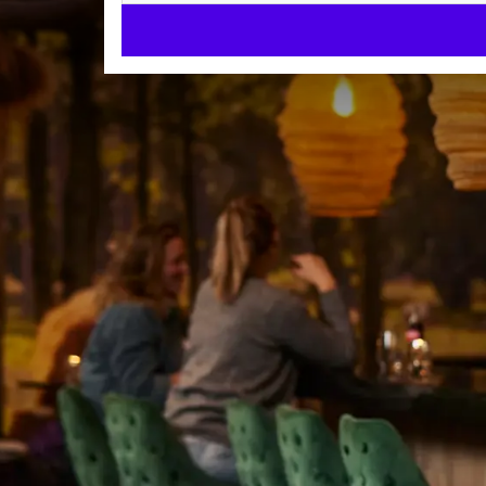
Welkom 
Aan de rand van het
Hotel De Molenhoek
ideale ligging voor 
een wandel- of fiet
Kamers & Suites