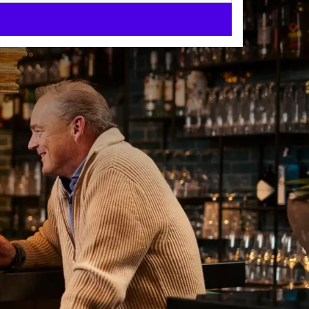
enhoek -
an Nijmegen, vindt u
oonlijke service en
or een weekendje weg,
en in de regio – bij