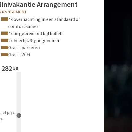
inivakantie Arrangement
RRANGEMENT
4x overnachting in een standaard of
comfortkamer
4x uitgebreid ontbijtbuffet
2x heerlijk 3-gangendiner
Gratis parkeren
Gratis WiFi
€
282
58
anaf
prijs
p.