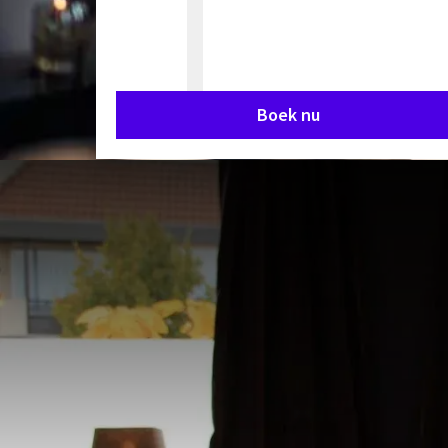
Boek nu
Geniet
gastvrij
bekend om 