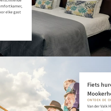
verschillende
comfortkamer,
oor elke gast
Fiets hu
Mookerh
ONTDEK DE 
Van der Valk 