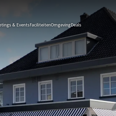
tings & Events
Faciliteiten
Omgeving
Deals
Kamers & Suites
R