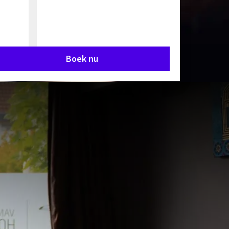
Boek nu
trouwde,
staan wij
 elke gast.