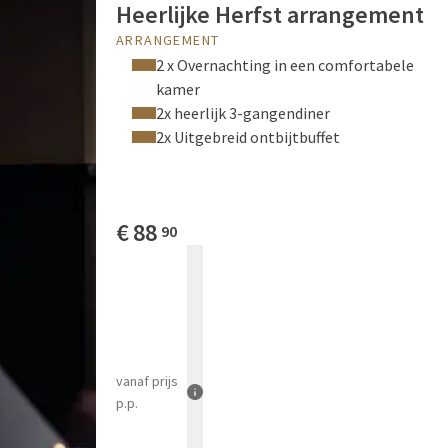
Heerlijke Herfst arrangement
ARRANGEMENT
2 x Overnachting in een comfortabele
kamer
2x heerlijk 3-gangendiner
2x Uitgebreid ontbijtbuffet
€
88
90
vanaf
prijs
p.p.