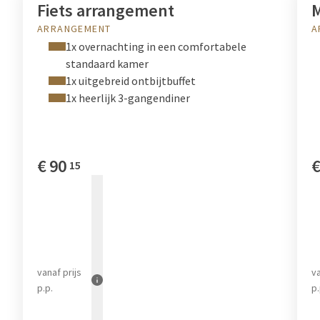
Fiets arrangement
M
ARRANGEMENT
A
1x overnachting in een comfortabele
standaard kamer
1x uitgebreid ontbijtbuffet
1x heerlijk 3-gangendiner
€
90
15
vanaf
prijs
v
p.p.
p.