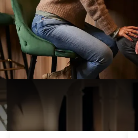
erlijk ontbijt, lunch of diner.
s parkeren
f het openbaar vervoer
DEALS & ARRANGEMENTEN