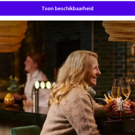
Toon beschikbaarheid
bij Van der Valk Hotel De Mol
Nijmegen
VERRASSEND VANZELFSPREKEND
 prachtige natuurgebied De Mookerheide, op korte afstand v
. Al jaren staat ons hotel bekend om zijn warme sfeer, pers
zowel ontspanning als zakelijke verblijven. Of u nu komt vo
svakantie, of een comfortabele overnachting na een dag werk
Hotel De Molenhoek voelt u zich direct thuis.