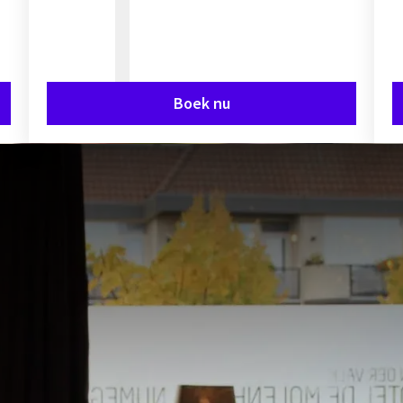
Boek nu
 van
luxe
en
comfort
in een ver
e omgeving. Al generaties lang 
onze kwaliteit en aandacht voor