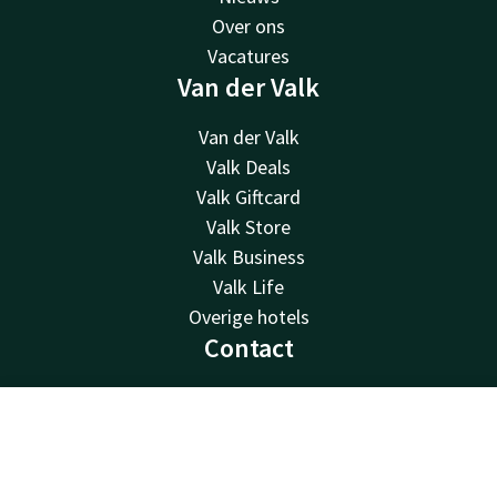
Over ons
Vacatures
Van der Valk
Van der Valk
Valk Deals
Valk Giftcard
Valk Store
Valk Business
Valk Life
Overige hotels
Contact
24u bereikbaar - lokaal tarief
+31 24 358 01 55
Contact
Account
NL
Bereikbaar via mail
molenhoek@valk.com
Boek nu