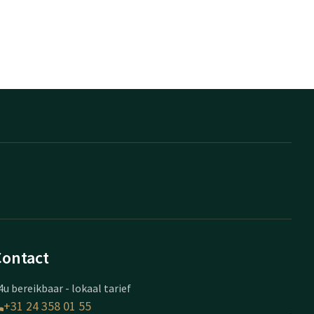
Contact
4u bereikbaar - lokaal tarief
+31 24 358 01 55