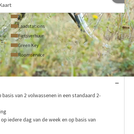
Kaart
Bar
Laadstations
Fietsverhuur
Green Key
Roomservice
STELDE VRAGEN
 basis van 2 volwassenen in een standaard 2-
ing
 op iedere dag van de week en op basis van