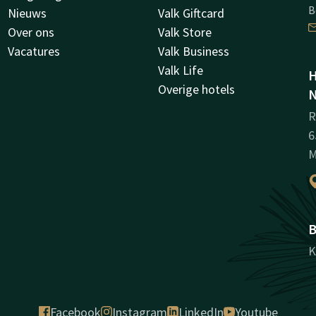
B
Nieuws
Valk Giftcard
Over ons
Valk Store
Vacatures
Valk Business
Valk Life
H
Overige hotels
N
R
6
M
B
K
Facebook
Instagram
LinkedIn
Youtube