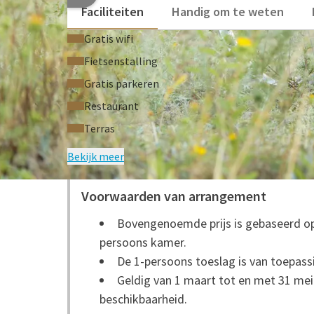
Faciliteiten
Handig om te weten
Gratis wifi
Fietsenstalling
Gratis parkeren
Restaurant
Terras
Bekijk meer
VEELGE
Voorwaarden van arrangement
Bovengenoemde prijs is gebaseerd op
persoons kamer.
De 1-persoons toeslag is van toepass
Geldig van 1 maart tot en met 31 mei
beschikbaarheid.