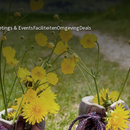
tings & Events
Faciliteiten
Omgeving
Deals
Kamers & Suites
R