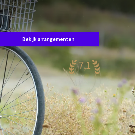
Helaas, dit arrangement is afgelopen.
et arrangement waar u in geïnteresseerd bent
s helaas niet meer beschikbaar. Gelukkig zijn er
oldoende andere arrangementen!
Bekijk arrangementen
7,1
rg mooi
69 reviews