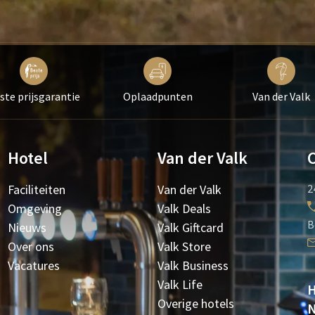
ste prijsgarantie
Oplaadpunten
Van der Valk
Hotel
Van der Valk
Faciliteiten
Van der Valk
2
Omgeving
Valk Deals
B
Nieuws
Valk Giftcard
Over ons
Valk Store
Vacatures
Valk Business
Valk Life
H
Overige hotels
N