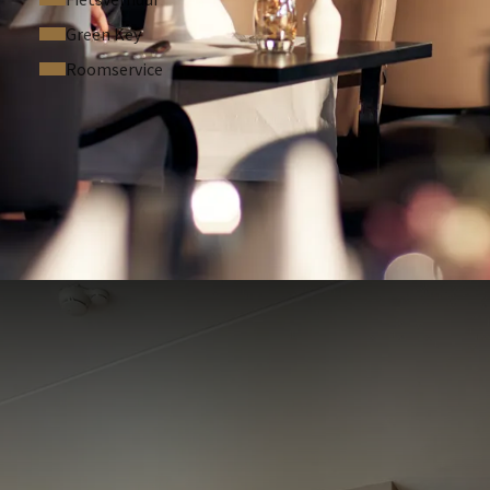
Green Key
Roomservice
STELDE VRAGEN
n o.b.v. beschikbaarheid.
 andere acties en/of tegoedbonnen.
eringen niet mogelijk.
n in het opmerkingenveld.
 aankomst.
 persoon per nacht.