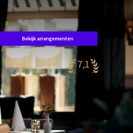
Helaas, dit arrangement is afgelopen.
et arrangement waar u in geïnteresseerd bent
s helaas niet meer beschikbaar. Gelukkig zijn er
oldoende andere arrangementen!
Bekijk arrangementen
7,1
rg mooi
69 reviews