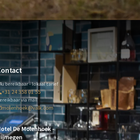
Contact
4u bereikbaar - lokaal tarief
+31 24 358 01 55
ereikbaar via mail
molenhoek@valk.com
otel De Molenhoek -
ijmegen