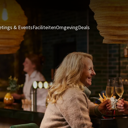
tings & Events
Faciliteiten
Omgeving
Deals
Kamers & Suites
R