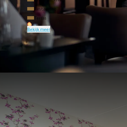
Restaurant
Terras
Bekijk meer
VEELGE
Voorwaarden van arrangement
Prijs o.b.v. twee personen per kamer e
Eénpersoonstoeslag op aanvraag.
Niet te reserveren in combinatie met
Restitutie op eerder gemaakte reserv
N.B.: Vermeld de leeftijd van kindere
Kosteloos annuleren tot 24 uur voor
Exclusief € 1.90 toeristenbijdrage per