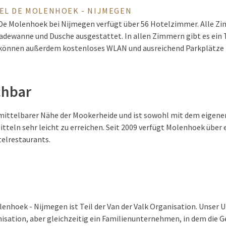
TEL DE MOLENHOEK - NIJMEGEN
 De Molenhoek bei Nijmegen verfügt über 56 Hotelzimmer. Alle Z
ewanne und Dusche ausgestattet. In allen Zimmern gibt es ein 
 können außerdem kostenloses WLAN und ausreichend Parkplätze 
chbar
nmittelbarer Nähe der Mookerheide und ist sowohl mit dem eigene
itteln sehr leicht zu erreichen. Seit 2009 verfügt Molenhoek übe
telrestaurants.
enhoek - Nijmegen ist Teil der Van der Valk Organisation. Unser
nisation, aber gleichzeitig ein Familienunternehmen, in dem die G