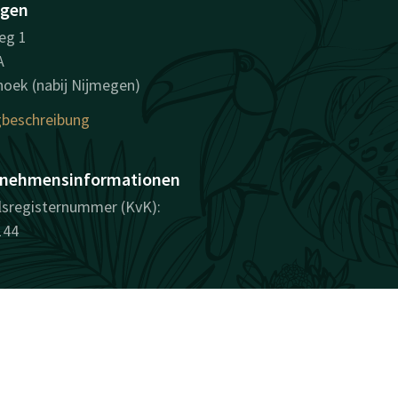
egen
eg 1
A
oek (nabij Nijmegen)
beschreibung
nehmensinformationen
sregisternummer (KvK):
144
überraschend vielfältig