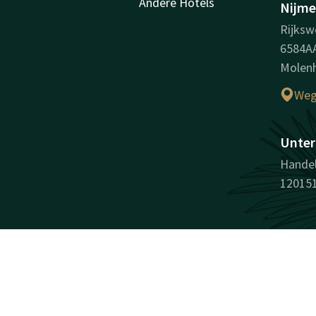
Andere Hotels
Nijm
Rijksw
6584A
Molenh
Weg
Unter
Handel
12015
Facebook
Instagram
LinkedIn
Youtube