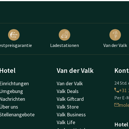
estpreisgarantie
Ladestationen
Van der Valk
Hotel
Van der Valk
Kont
Einrichtungen
Van der Valk
24 Std. 
+31 
Umgebung
Valk Deals
Per E-M
Nachrichten
Valk Giftcard
mol
Über uns
Valk Store
Stellenangebote
Valk Business
Valk Life
Hotel