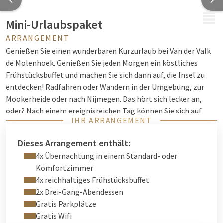
MENÜ
Mini-Urlaubspaket
ARRANGEMENT
Genießen Sie einen wunderbaren Kurzurlaub bei Van der Valk
de Molenhoek. Genießen Sie jeden Morgen ein köstliches
Frühstücksbuffet und machen Sie sich dann auf, die Insel zu
entdecken! Radfahren oder Wandern in der Umgebung, zur
Mookerheide oder nach Nijmegen. Das hört sich lecker an,
oder? Nach einem ereignisreichen Tag können Sie sich auf
IHR ARRANGEMENT
unserer schönen Terrasse mit einem Snack und einem
Getränk verwöhnen lassen und in unserem stimmungsvollen
Dieses Arrangement enthält:
Restaurant ein ausgiebiges Mittag- oder Abendessen
4x Übernachtung in einem Standard- oder
genießen. An zwei Abenden ist ein köstliches Drei-Gänge-
Komfortzimmer
Menü in unserem Restaurant inklusive!
4x reichhaltiges Frühstücksbuffet
An Tagen, an denen Sie im Hotel bleiben, haben Sie genügend
2x Drei-Gang-Abendessen
Zeit, um die gesamte Umgebung zu entdecken. Besuchen Sie
Gratis Parkplätze
zum Beispiel das MuZIEum oder das Freiheitsmuseum.
Gratis Wifi