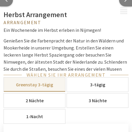
MENÜ
Herbst Arrangement
ARRANGEMENT
Ein Wochenende im Herbst erleben in Nijmegen!
Genießen Sie die Farbenpracht der Natur in den Wäldern und
Mookerheide in unserer Umgebung. Erstellen Sie einen
leckeren lange Herbst Spaziergang oder besuchen Sie
Nimwegen, der ältesten Stadt der Niederlande zu. Schlendern
Sie durch die Straßen, besuchen Sie eines der vielen Museen
WÄHLEN SIE IHR ARRANGEMENT
oder trink eine heiße Schokolade mit Schlagsahne um die
Hände zu wärmen.
Greenstay 3-tägig
3-tägig
Abends können Sie in unserem Restaurant ein köstliches Drei-
2 Nächte
3 Nächte
Gänge-Menü genießen und am nächsten Morgen ganz einfach
an unserem leckeren, reichhaltigen Frühstücksbuffet
teilnehmen.
1-Nacht