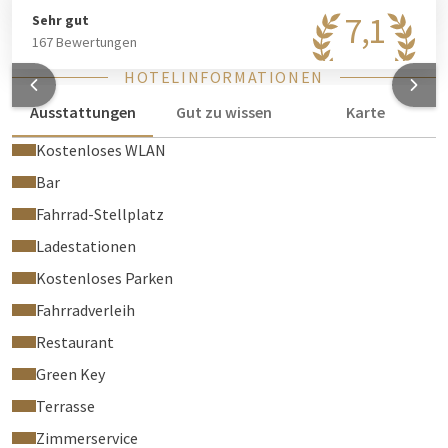
7,1
Sehr gut
167 Bewertungen
HOTELINFORMATIONEN
Ausstattungen
Gut zu wissen
Karte
Kostenloses WLAN
Bar
Fahrrad-Stellplatz
Ladestationen
Kostenloses Parken
Fahrradverleih
Restaurant
Green Key
Terrasse
Zimmerservice