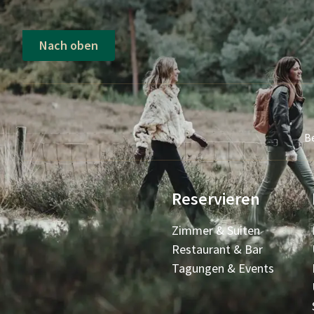
Nach oben
B
Reservieren
Zimmer & Suiten
Restaurant & Bar
Tagungen & Events