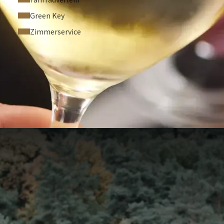
Green Key
Zimmerservice
ESTELLTE FRAGEN
ingungen:
* Einzelzimmerzuschlag * Anreise: an
eis: Bitte geben Sie im Kommentarfeld an, ob Sie
ktober und November. * Preis basiert auf einem
icht im Preis enthalten.