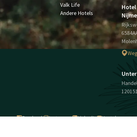
Valk Life
Hotel
Andere Hotels
Nijm
Rijksw
6584A
Molenh
Weg
Unter
Handel
12015
Facebook
Instagram
LinkedIn
Youtube