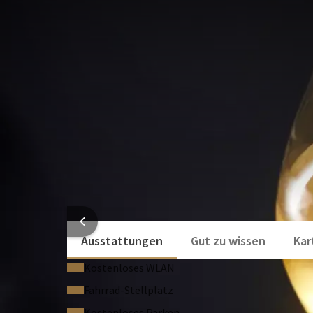
ARRANGEMENT
Verbringen Sie mit Ihrer Familie oder Ihren Freun
Nijmegen. Umgeben von Natur und dennoch stadtnah
gemütliches Wochenende. Abends können Sie in un
und am nächsten Morgen unser reichhaltiges und le
IHR 
Dieses Arrangement enthält:
Frühstück
Wanderweg
3-Gänge-Menü Ihrer Wahl
HOTELI
Ausstattungen
Gut zu wissen
Kar
Kostenloses WLAN
Fahrrad-Stellplatz
Kostenloses Parken