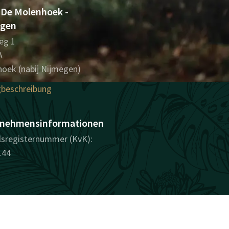
 De Molenhoek -
egen
eg 1
A
oek (nabij Nijmegen)
beschreibung
nehmensinformationen
sregisternummer (KvK):
144