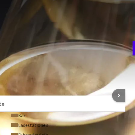
den einen unvergesslichen Aufenthalt im Hotel De Molenhoek-
D
 gelegen, bietet es die perfekte Kombination für ein
i
serem Restaurant ein köstliches Drei-Gänge-Menü genießen
v
ckeres Frühstücksbuffet bedienen.
ARRANGEMENT
S
1
NFORMATIONEN
te
Bar
Ladestationen
Fahrradverleih