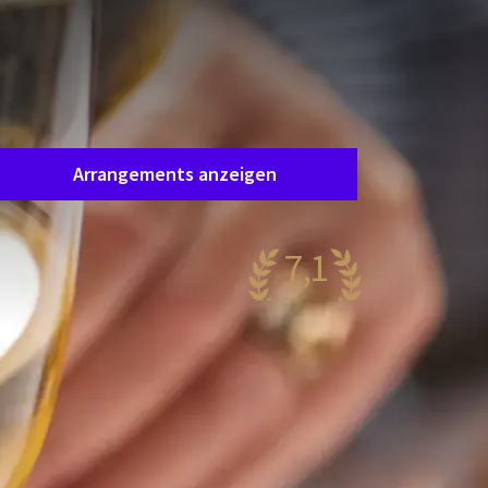
Leider ist dieses Arrangement
abgelaufen.
as Arrangement, an dem Sie interessiert sind,
st leider nicht mehr verfügbar. Zum Glück gibt es
iele andere Arrangements!
Arrangements anzeigen
7,1
ehr gut
69 Bewertungen