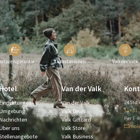
estpreisgarantie
Ladestationen
Van der Valk
Hotel
Van der Valk
Kont
Einrichtungen
Van der Valk
24 Std. 
+31 
Umgebung
Valk Deals
Per E-M
Nachrichten
Valk Giftcard
mol
Über uns
Valk Store
Stellenangebote
Valk Business