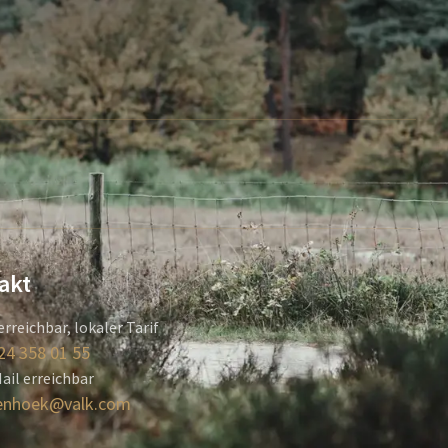
akt
erreichbar, lokaler Tarif
24 358 01 55
ail erreichbar
enhoek@valk.com