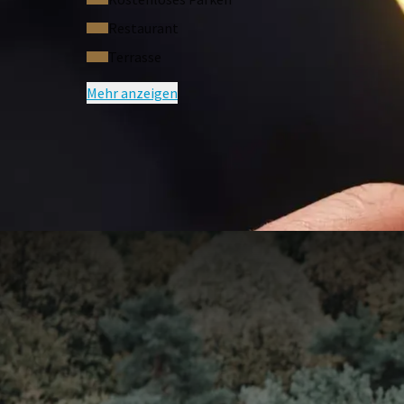
Restaurant
Terrasse
Mehr anzeigen
HÄUFIG G
Bedingungen des Arrangements
Für dieses Angebot gelten folgende Bed
jedem Wochentag außer an Feiertagen * Hinw
Kinder mitbringen. * Gültig im September, O
Doppelzimmer und Verfügbarkeit. * Kurtaxe n